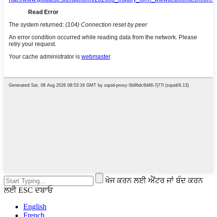
ਖੋਜ ਕਰਨ ਲਈ ਐਂਟਰ ਜਾਂ ਬੰਦ ਕਰਨ
ਲਈ ESC ਦਬਾਓ
English
French