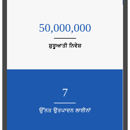
50,000,000
ਸ਼ੁਰੂਆਤੀ ਨਿਵੇਸ਼
7
ਉੱਨਤ ਉਤਪਾਦਨ ਲਾਈਨਾਂ