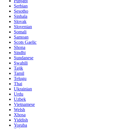
Punjabi
Serbian
Sesotho
Sinhala
Slovak
Slovenian
Somali
Samoan
Scots Gaelic
Shona
Sindhi
Sundanese
Swahili
Tajik
Tamil
Telugu
Thai
Ukrainian
Urdu
Uzbek
Vietnamese
Welsh
Xhosa
Yiddish
Yoruba