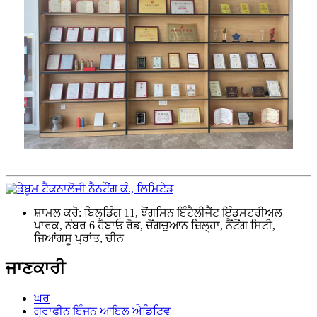
ਸ਼ਾਮਲ ਕਰੋ: ਬਿਲਡਿੰਗ 11, ਝੋਂਗਸਿਨ ਇੰਟੈਲੀਜੈਂਟ ਇੰਡਸਟਰੀਅਲ
ਪਾਰਕ, ​​ਨੰਬਰ 6 ਹੈਬਾਓ ਰੋਡ, ਚੋਂਗਚੁਆਨ ਜ਼ਿਲ੍ਹਾ, ਨੈਂਟੌਂਗ ਸਿਟੀ,
ਜਿਆਂਗਸੂ ਪ੍ਰਾਂਤ, ਚੀਨ
ਜਾਣਕਾਰੀ
ਘਰ
ਗ੍ਰਾਫੀਨ ਇੰਜਨ ਆਇਲ ਐਡਿਟਿਵ