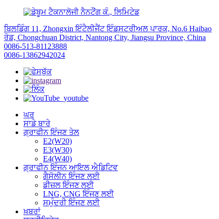
ਬਿਲਡਿੰਗ 11, Zhongxin ਇੰਟੈਲੀਜੈਂਟ ਇੰਡਸਟਰੀਅਲ ਪਾਰਕ, ​​No.6 Haibao
ਰੋਡ, Chongchuan District, Nantong City, Jiangsu Province, China
0086-513-81123888
0086-13862942024
ਘਰ
ਸਾਡੇ ਬਾਰੇ
ਗ੍ਰਾਫੀਨ ਇੰਜਣ ਤੇਲ
E2(W20)
E3(W30)
E4(W40)
ਗ੍ਰਾਫੀਨ ਇੰਜਨ ਆਇਲ ਐਡਿਟਿਵ
ਗੈਸੋਲੀਨ ਇੰਜਣ ਲਈ
ਡੀਜ਼ਲ ਇੰਜਣ ਲਈ
LNG, CNG ਇੰਜਣ ਲਈ
ਸਮੁੰਦਰੀ ਇੰਜਣ ਲਈ
ਖ਼ਬਰਾਂ