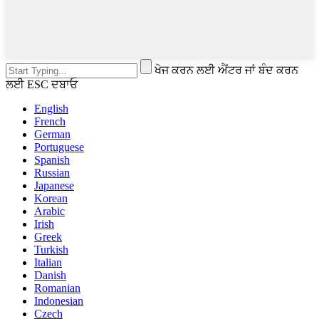
ਖੋਜ ਕਰਨ ਲਈ ਐਂਟਰ ਜਾਂ ਬੰਦ ਕਰਨ
ਲਈ ESC ਦਬਾਓ
English
French
German
Portuguese
Spanish
Russian
Japanese
Korean
Arabic
Irish
Greek
Turkish
Italian
Danish
Romanian
Indonesian
Czech