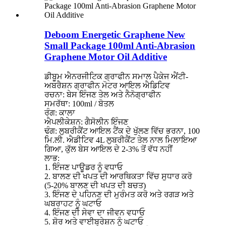
Deboom Energetic Graphene New
Small Package 100ml Anti-Abrasion
Graphene Motor Oil Additive
ਡੀਬੂਮ ਐਨਰਜੀਟਿਕ ਗ੍ਰਾਫੀਨ ਸਮਾਲ ਪੈਕੇਜ ਐਂਟੀ-
ਅਬਰੈਸ਼ਨ ਗ੍ਰਾਫੀਨ ਮੋਟਰ ਆਇਲ ਐਡਿਟਿਵ
ਰਚਨਾ: ਬੇਸ ਇੰਜਣ ਤੇਲ ਅਤੇ ਨੈਨੋਗ੍ਰਾਫੀਨ
ਸਮਰੱਥਾ: 100ml / ਬੋਤਲ
ਰੰਗ: ਕਾਲਾ
ਐਪਲੀਕੇਸ਼ਨ: ਗੈਸੋਲੀਨ ਇੰਜਣ
ਢੰਗ: ਲੁਬਰੀਕੈਂਟ ਆਇਲ ਟੈਂਕ ਦੇ ਖੁੱਲਣ ਵਿੱਚ ਭਰਨਾ, 100
ਮਿ.ਲੀ. ਐਡੀਟਿਵ 4L ਲੁਬਰੀਕੈਂਟ ਤੇਲ ਨਾਲ ਮਿਲਾਇਆ
ਗਿਆ, ਕੁੱਲ ਬੇਸ ਆਇਲ ਦੇ 2-3% ਤੋਂ ਵੱਧ ਨਹੀਂ
ਲਾਭ:
1. ਇੰਜਣ ਪਾਊਡਰ ਨੂੰ ਵਧਾਓ
2. ਬਾਲਣ ਦੀ ਖਪਤ ਦੀ ਆਰਥਿਕਤਾ ਵਿੱਚ ਸੁਧਾਰ ਕਰੋ
(5-20% ਬਾਲਣ ਦੀ ਖਪਤ ਦੀ ਬਚਤ)
3. ਇੰਜਣ ਦੇ ਪਹਿਨਣ ਦੀ ਮੁਰੰਮਤ ਕਰੋ ਅਤੇ ਰਗੜ ਅਤੇ
ਘਬਰਾਹਟ ਨੂੰ ਘਟਾਓ
4. ਇੰਜਣ ਦੀ ਸੇਵਾ ਦਾ ਜੀਵਨ ਵਧਾਓ
5. ਸ਼ੋਰ ਅਤੇ ਵਾਈਬ੍ਰੇਸ਼ਨ ਨੂੰ ਘਟਾਓ