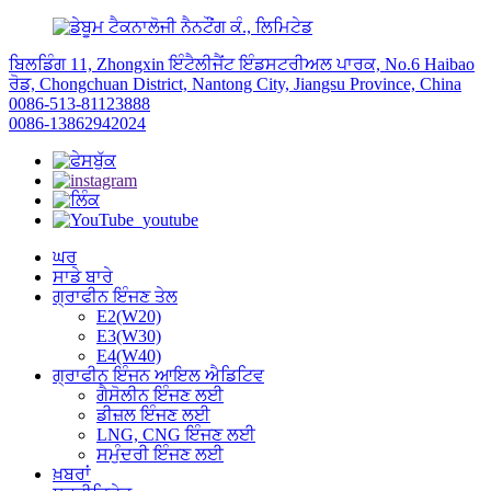
ਬਿਲਡਿੰਗ 11, Zhongxin ਇੰਟੈਲੀਜੈਂਟ ਇੰਡਸਟਰੀਅਲ ਪਾਰਕ, ​​No.6 Haibao
ਰੋਡ, Chongchuan District, Nantong City, Jiangsu Province, China
0086-513-81123888
0086-13862942024
ਘਰ
ਸਾਡੇ ਬਾਰੇ
ਗ੍ਰਾਫੀਨ ਇੰਜਣ ਤੇਲ
E2(W20)
E3(W30)
E4(W40)
ਗ੍ਰਾਫੀਨ ਇੰਜਨ ਆਇਲ ਐਡਿਟਿਵ
ਗੈਸੋਲੀਨ ਇੰਜਣ ਲਈ
ਡੀਜ਼ਲ ਇੰਜਣ ਲਈ
LNG, CNG ਇੰਜਣ ਲਈ
ਸਮੁੰਦਰੀ ਇੰਜਣ ਲਈ
ਖ਼ਬਰਾਂ