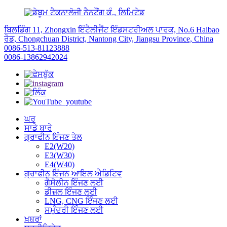
ਬਿਲਡਿੰਗ 11, Zhongxin ਇੰਟੈਲੀਜੈਂਟ ਇੰਡਸਟਰੀਅਲ ਪਾਰਕ, ​​No.6 Haibao
ਰੋਡ, Chongchuan District, Nantong City, Jiangsu Province, China
0086-513-81123888
0086-13862942024
ਘਰ
ਸਾਡੇ ਬਾਰੇ
ਗ੍ਰਾਫੀਨ ਇੰਜਣ ਤੇਲ
E2(W20)
E3(W30)
E4(W40)
ਗ੍ਰਾਫੀਨ ਇੰਜਨ ਆਇਲ ਐਡਿਟਿਵ
ਗੈਸੋਲੀਨ ਇੰਜਣ ਲਈ
ਡੀਜ਼ਲ ਇੰਜਣ ਲਈ
LNG, CNG ਇੰਜਣ ਲਈ
ਸਮੁੰਦਰੀ ਇੰਜਣ ਲਈ
ਖ਼ਬਰਾਂ