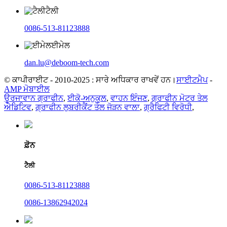
ਟੈਲੀ
0086-513-81123888
ਈਮੇਲ
dan.lu@deboom-tech.com
© ਕਾਪੀਰਾਈਟ - 2010-2025 : ਸਾਰੇ ਅਧਿਕਾਰ ਰਾਖਵੇਂ ਹਨ।
ਸਾਈਟਮੈਪ
-
AMP ਮੋਬਾਈਲ
ਊਰਜਾਵਾਨ ਗ੍ਰਾਫੀਨ
,
ਈਕੋ-ਅਨੁਕੂਲ
,
ਵਾਹਨ ਇੰਜਣ
,
ਗ੍ਰਾਫੀਨ ਮੋਟਰ ਤੇਲ
ਐਡਿਟਿਵ
,
ਗ੍ਰਾਫੀਨ ਲੁਬਰੀਕੈਂਟ ਤੇਲ ਜੋੜਨ ਵਾਲਾ
,
ਗ੍ਰੈਫਿਟੀ ਵਿਰੋਧੀ
,
ਫ਼ੋਨ
ਟੈਲੀ
0086-513-81123888
0086-13862942024