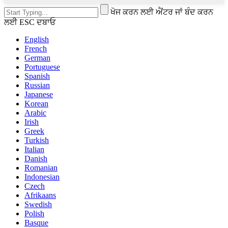
ਖੋਜ ਕਰਨ ਲਈ ਐਂਟਰ ਜਾਂ ਬੰਦ ਕਰਨ
ਲਈ ESC ਦਬਾਓ
English
French
German
Portuguese
Spanish
Russian
Japanese
Korean
Arabic
Irish
Greek
Turkish
Italian
Danish
Romanian
Indonesian
Czech
Afrikaans
Swedish
Polish
Basque