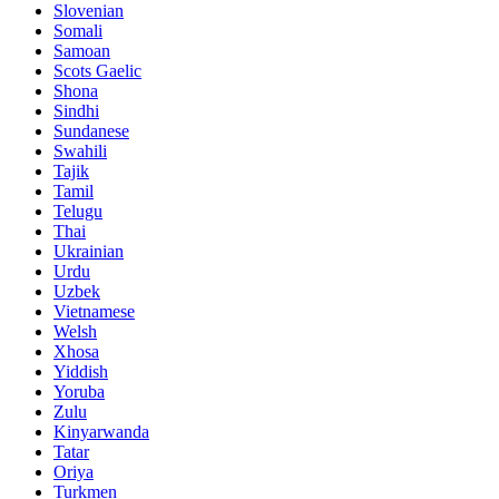
Slovenian
Somali
Samoan
Scots Gaelic
Shona
Sindhi
Sundanese
Swahili
Tajik
Tamil
Telugu
Thai
Ukrainian
Urdu
Uzbek
Vietnamese
Welsh
Xhosa
Yiddish
Yoruba
Zulu
Kinyarwanda
Tatar
Oriya
Turkmen