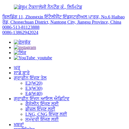
ਬਿਲਡਿੰਗ 11, Zhongxin ਇੰਟੈਲੀਜੈਂਟ ਇੰਡਸਟਰੀਅਲ ਪਾਰਕ, ​​No.6 Haibao
ਰੋਡ, Chongchuan District, Nantong City, Jiangsu Province, China
0086-513-81123888
0086-13862942024
ਘਰ
ਸਾਡੇ ਬਾਰੇ
ਗ੍ਰਾਫੀਨ ਇੰਜਣ ਤੇਲ
E2(W20)
E3(W30)
E4(W40)
ਗ੍ਰਾਫੀਨ ਇੰਜਨ ਆਇਲ ਐਡਿਟਿਵ
ਗੈਸੋਲੀਨ ਇੰਜਣ ਲਈ
ਡੀਜ਼ਲ ਇੰਜਣ ਲਈ
LNG, CNG ਇੰਜਣ ਲਈ
ਸਮੁੰਦਰੀ ਇੰਜਣ ਲਈ
ਖ਼ਬਰਾਂ