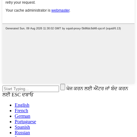
ਖੋਜ ਕਰਨ ਲਈ ਐਂਟਰ ਜਾਂ ਬੰਦ ਕਰਨ
ਲਈ ESC ਦਬਾਓ
English
French
German
Portuguese
Spanish
Russian