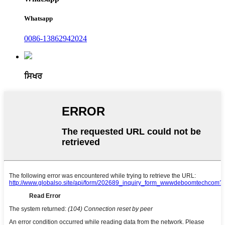
Whatsapp
0086-13862942024
ਸਿਖਰ