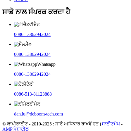
ਸਾਡੇ ਨਾਲ ਸੰਪਰਕ ਕਰਦਾ ਹੈ
ਵੀਚੈਟ
0086-13862942024
ਸੈੱਲ
0086-13862942024
Whatsapp
0086-13862942024
ਟੈਲੀ
0086-513-81123888
ਈਮੇਲ
dan.lu@deboom-tech.com
© ਕਾਪੀਰਾਈਟ - 2010-2025 : ਸਾਰੇ ਅਧਿਕਾਰ ਰਾਖਵੇਂ ਹਨ।
ਸਾਈਟਮੈਪ
-
AMP ਮੋਬਾਈਲ