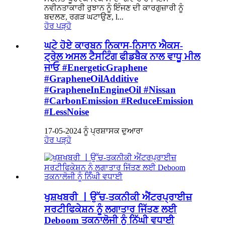
ਨਵੀਨਤਾਕਾਰੀ ਰੁਝਾਨ ਨੂੰ ਇੰਜਣ ਦੀ ਕਾਰਗੁਜ਼ਾਰੀ ਨੂੰ
ਬਦਲਣ, ਰਗੜ ਘਟਾਉਣ, l...
ਹੋਰ ਪੜ੍ਹੋ
ਘਟੇ ਹੋਏ ਕਾਰਬਨ ਨਿਕਾਸ-ਨਿਸਾਨ ਐਕਸ-
ਟ੍ਰੇਲ ਅਸਲ ਟੈਸਟਿੰਗ ਫੀਡਬੈਕ ਨਾਲ ਵਾਧੂ ਮੀਲ
ਜਾਓ #EnergeticGraphene
#GrapheneOilAdditive
#GrapheneInEngineOil #Nissan
#CarbonEmission #ReduceEmission
#LessNoise
17-05-2024 ਨੂੰ ਪ੍ਰਸ਼ਾਸਕ ਦੁਆਰਾ
ਹੋਰ ਪੜ੍ਹੋ
ਖੁਸ਼ਖਬਰੀ 丨ਉੱਚ-ਤਕਨੀਕੀ ਐਂਟਰਪ੍ਰਾਈਜ਼
ਸਰਟੀਫਿਕੇਸ਼ਨ ਨੂੰ ਲਗਾਤਾਰ ਜਿੱਤਣ ਲਈ
Deboom ਤਕਨਾਲੋਜੀ ਨੂੰ ਨਿੱਘੀ ਵਧਾਈ